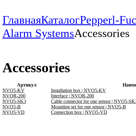
Главная
Каталог
Pepperl-Fu
Alarm Systems
Accessories
Accessories
Артикул
Наим
NVO5-KV
Installation box | NVO5-KV
NVOR-200
Interface | NVOR-200
NVO5-SK3
Cable connector for one sensor | NVO5-SK
NVO5-B
Mounting set for one sensor | NVO5-B
NVO5-VD
Connection box | NVO5-VD