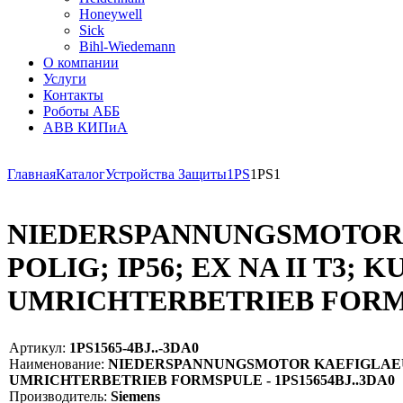
Honeywell
Sick
Bihl-Wiedemann
О компании
Услуги
Контакты
Роботы АББ
ABB КИПиА
Главная
Каталог
Устройства Защиты
1PS
1PS1
NIEDERSPANNUNGSMOTOR K
POLIG; IP56; EX NA II T3;
UMRICHTERBETRIEB FOR
Артикул:
1PS1565-4BJ..-3DA0
Наименование:
NIEDERSPANNUNGSMOTOR KAEFIGLAEUFER,
UMRICHTERBETRIEB FORMSPULE - 1PS15654BJ..3DA0
Производитель:
Siemens