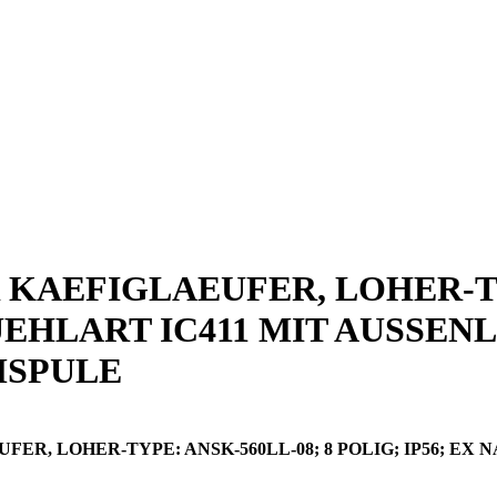
AEFIGLAEUFER, LOHER-TYP
 KUEHLART IC411 MIT AUSSE
MSPULE
 LOHER-TYPE: ANSK-560LL-08; 8 POLIG; IP56; EX NA