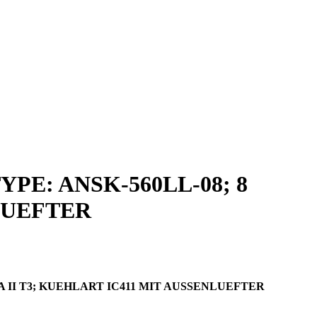
E: ANSK-560LL-08; 8
NLUEFTER
 II T3; KUEHLART IC411 MIT AUSSENLUEFTER