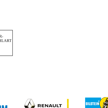
R-
EHLART