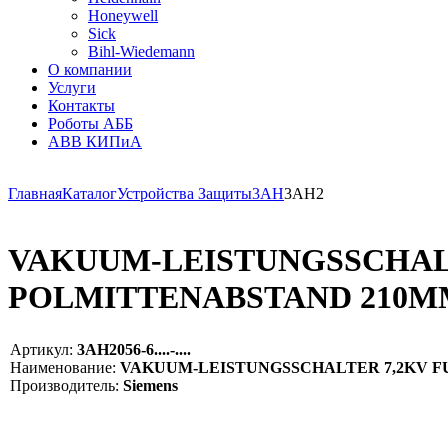
Honeywell
Sick
Bihl-Wiedemann
О компании
Услуги
Контакты
Роботы АББ
ABB КИПиА
Главная
Каталог
Устройства Защиты
3AH
3AH2
VAKUUM-LEISTUNGSSCHALTE
POLMITTENABSTAND 210MM 
Артикул:
3AH2056-6....-....
Наименование:
VAKUUM-LEISTUNGSSCHALTER 7,2KV FUER 
Производитель:
Siemens