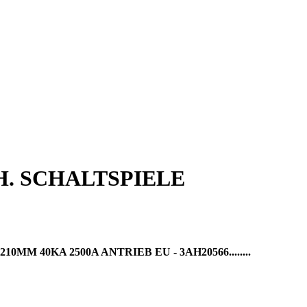
H. SCHALTSPIELE
40KA 2500A ANTRIEB EU - 3AH20566........