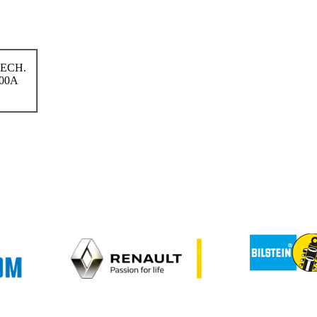
ECH.
00A