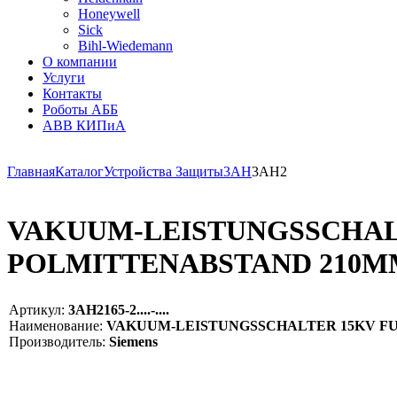
Honeywell
Sick
Bihl-Wiedemann
О компании
Услуги
Контакты
Роботы АББ
ABB КИПиА
Главная
Каталог
Устройства Защиты
3AH
3AH2
VAKUUM-LEISTUNGSSCHALT
POLMITTENABSTAND 210MM 
Артикул:
3AH2165-2....-....
Наименование:
VAKUUM-LEISTUNGSSCHALTER 15KV FUER 6
Производитель:
Siemens