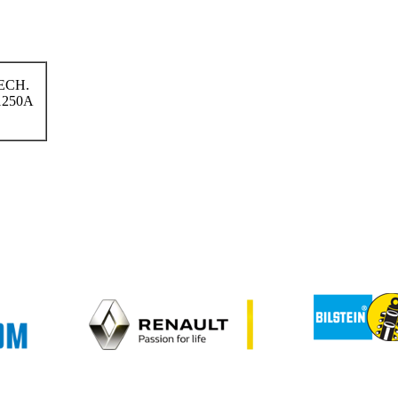
ECH.
250A