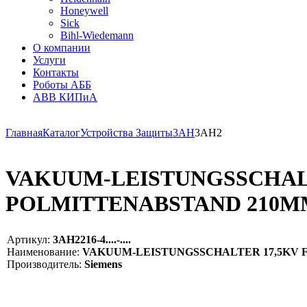
Honeywell
Sick
Bihl-Wiedemann
О компании
Услуги
Контакты
Роботы АББ
ABB КИПиА
Главная
Каталог
Устройства Защиты
3AH
3AH2
VAKUUM-LEISTUNGSSCHALTE
POLMITTENABSTAND 210MM 
Артикул:
3AH2216-4....-....
Наименование:
VAKUUM-LEISTUNGSSCHALTER 17,5KV FUER
Производитель:
Siemens