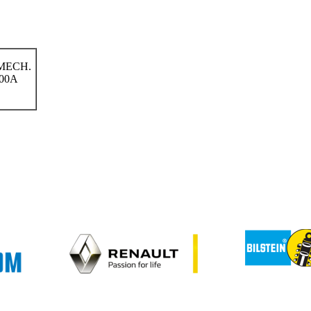
MECH.
00A