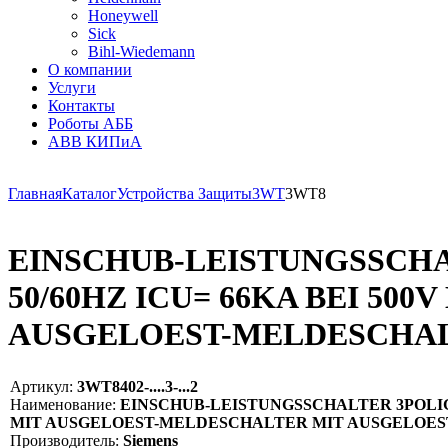
Honeywell
Sick
Bihl-Wiedemann
О компании
Услуги
Контакты
Роботы АББ
ABB КИПиА
Главная
Каталог
Устройства Защиты
3WT
3WT8
EINSCHUB-LEISTUNGSSCHALT
50/60HZ ICU= 66KA BEI 50
AUSGELOEST-MELDESCHAL
Артикул:
3WT8402-....3-...2
Наименование:
EINSCHUB-LEISTUNGSSCHALTER 3POLIG, B
MIT AUSGELOEST-MELDESCHALTER MIT AUSGELOEST-AN
Производитель:
Siemens