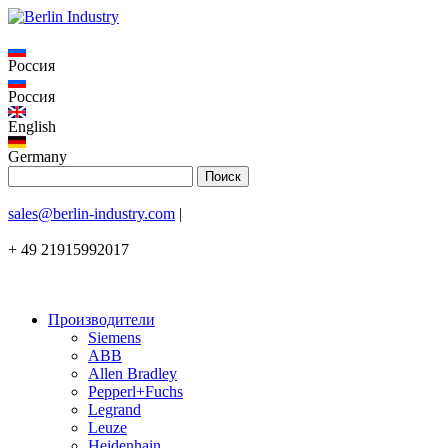
Россия
Россия
English
Germany
sales@berlin-industry.com
|
+ 49 21915992017
Производители
Siemens
ABB
Allen Bradley
Pepperl+Fuchs
Legrand
Leuze
Heidenhain