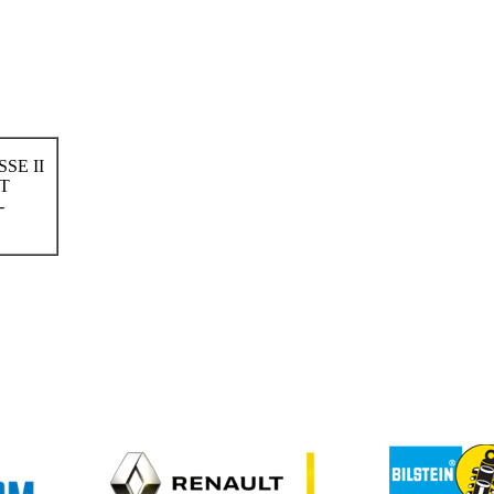
SE II
IT
-