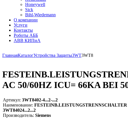
Honeywell
Sick
Bihl-Wiedemann
О компании
Услуги
Контакты
Роботы АББ
ABB КИПиА
Главная
Каталог
Устройства Защиты
3WT
3WT8
FESTEINB.LEISTUNGSTRENNS
AC 50/60HZ ICU= 66KA BEI 5
Артикул:
3WT8402-4...2-...2
Наименование:
FESTEINB.LEISTUNGSTRENNSCHALTER 3POLI
3WT84024...2...2
Производитель:
Siemens