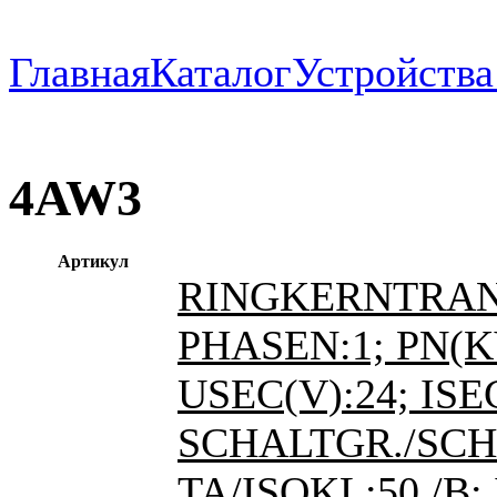
Главная
Каталог
Устройств
4AW3
Артикул
RINGKERNTRA
PHASEN:1; PN(KV
USEC(V):24; ISEC
SCHALTGR./SCHI
TA/ISOKL:50 /B; 