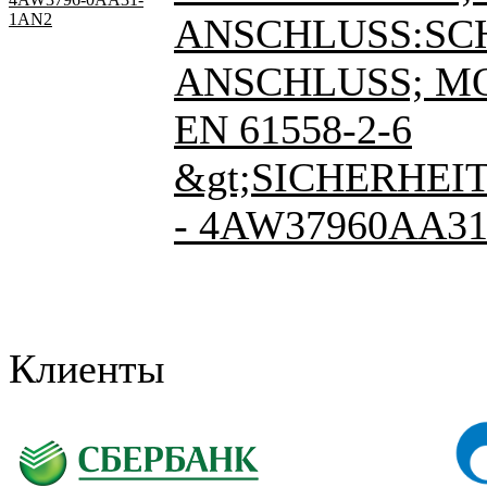
1AN2
ANSCHLUSS:SC
ANSCHLUSS; M
EN 61558-2-6
&gt;SICHERHEI
- 4AW37960AA3
Клиенты