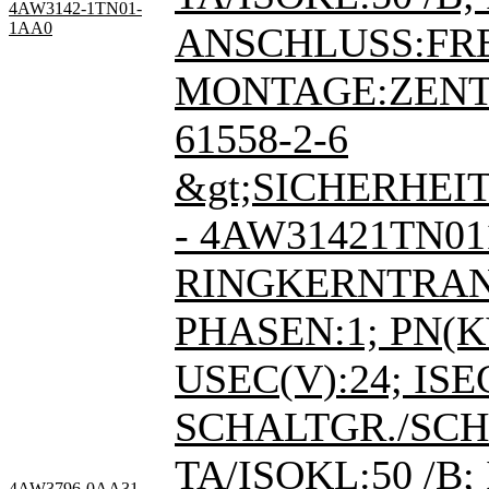
4AW3142-1TN01-
1AA0
ANSCHLUSS:FR
MONTAGE:ZENT
61558-2-6
&gt;SICHERHEI
- 4AW31421TN0
RINGKERNTRA
PHASEN:1; PN(KV
USEC(V):24; ISEC
SCHALTGR./SCHI
TA/ISOKL:50 /B; 
4AW3796-0AA31-