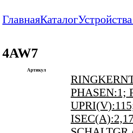
Главная
Каталог
Устройств
4AW7
Артикул
RINGKERN
PHASEN:1; P
UPRI(V):115
ISEC(A):2,17
SCHALTGR./