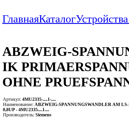
Главная
Каталог
Устройств
ABZWEIG-SPANNU
IK PRIMAERSPANNU
OHNE PRUEFSPANN
Артикул:
4MU2335-....1-....
Наименование:
ABZWEIG-SPANNUNGSWANDLER AM LS-I
0,8UP - 4MU2335....1....
Производитель:
Siemens