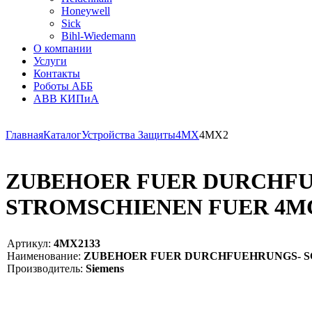
Honeywell
Sick
Bihl-Wiedemann
О компании
Услуги
Контакты
Роботы АББ
ABB КИПиА
Главная
Каталог
Устройства Защиты
4MX
4MX2
ZUBEHOER FUER DURCHF
STROMSCHIENEN FUER 4MC36 
Артикул:
4MX2133
Наименование:
ZUBEHOER FUER DURCHFUEHRUNGS- SCHI
Производитель:
Siemens