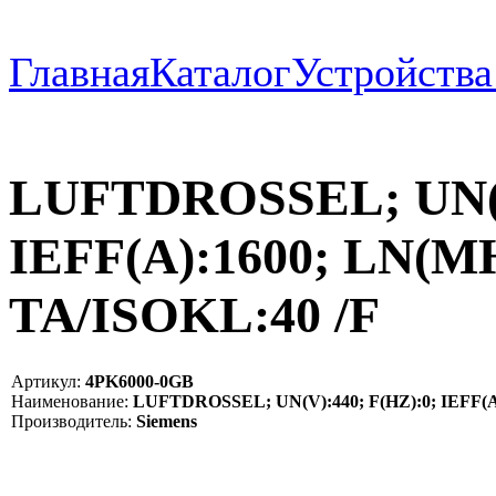
Главная
Каталог
Устройств
LUFTDROSSEL; UN(V
IEFF(A):1600; LN(MH
TA/ISOKL:40 /F
Артикул:
4PK6000-0GB
Наименование:
LUFTDROSSEL; UN(V):440; F(HZ):0; IEFF(A)
Производитель:
Siemens