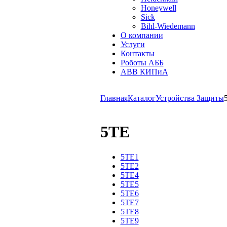
Honeywell
Sick
Bihl-Wiedemann
О компании
Услуги
Контакты
Роботы АББ
ABB КИПиА
Главная
Каталог
Устройства Защиты
5TE
5TE1
5TE2
5TE4
5TE5
5TE6
5TE7
5TE8
5TE9