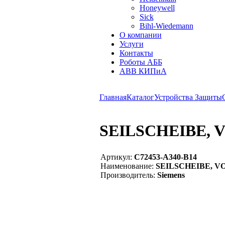
Honeywell
Sick
Bihl-Wiedemann
О компании
Услуги
Контакты
Роботы АББ
ABB КИПиА
Главная
Каталог
Устройства Защиты
SEILSCHEIBE, 
Артикул:
C72453-A340-B14
Наименование:
SEILSCHEIBE, VOL
Производитель:
Siemens