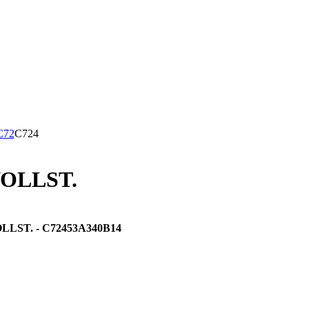
C72
C724
VOLLST.
LST. - C72453A340B14