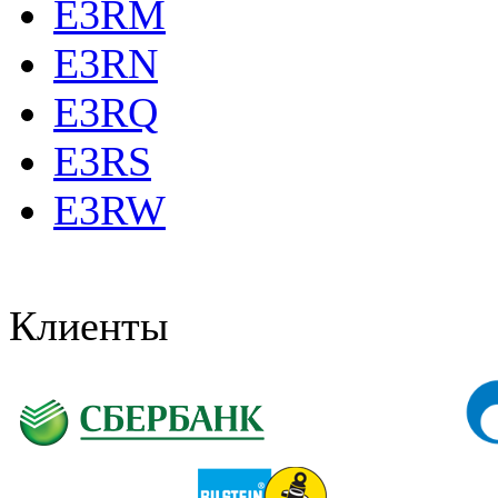
E3RM
E3RN
E3RQ
E3RS
E3RW
Клиенты