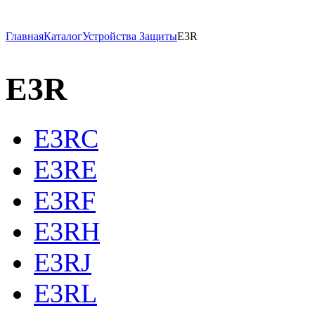
Главная
Каталог
Устройства Защиты
E3R
E3R
E3RC
E3RE
E3RF
E3RH
E3RJ
E3RL