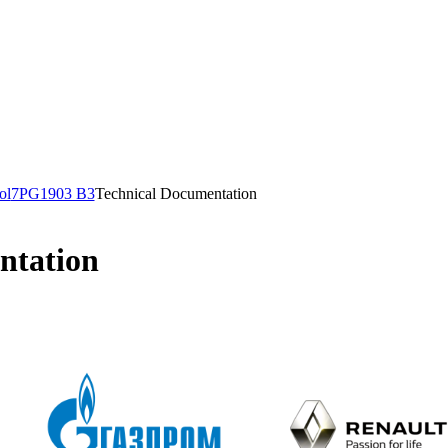
ol
7PG1903 B3
Technical Documentation
ntation