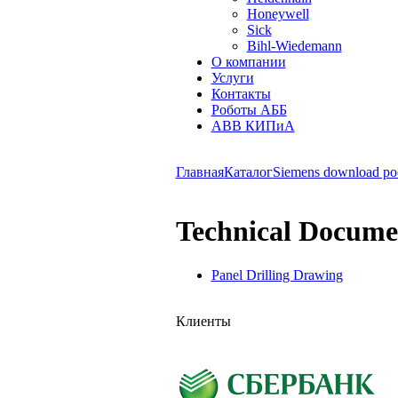
Honeywell
Sick
Bihl-Wiedemann
О компании
Услуги
Контакты
Роботы АББ
ABB КИПиА
Главная
Каталог
Siemens download po
Technical Docume
Panel Drilling Drawing
Клиенты