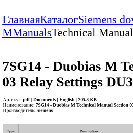
Главная
Каталог
Siemens do
M
Manuals
Technical Manua
7SG14 - Duobias M Te
03 Relay Settings DU3
Артикул:
pdf | Documents | English | 205.8 KB
Наименование:
7SG14 - Duobias M Technical Manual Section 03
Производитель:
Siemens
Type
Description