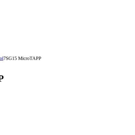
ol
7SG15 MicroTAPP
P