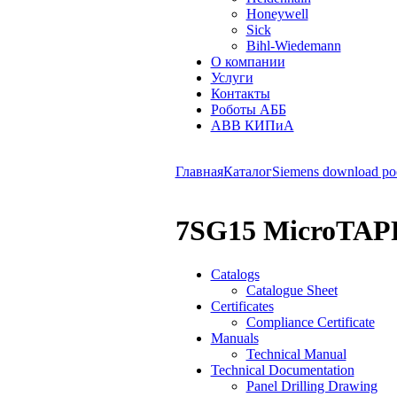
Honeywell
Sick
Bihl-Wiedemann
О компании
Услуги
Контакты
Роботы АББ
ABB КИПиА
Главная
Каталог
Siemens download po
7SG15 MicroTAP
Catalogs
Catalogue Sheet
Certificates
Compliance Certificate
Manuals
Technical Manual
Technical Documentation
Panel Drilling Drawing