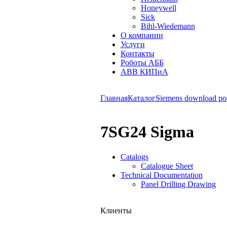
Honeywell
Sick
Bihl-Wiedemann
О компании
Услуги
Контакты
Роботы АББ
ABB КИПиА
Главная
Каталог
Siemens download po
7SG24 Sigma
Catalogs
Catalogue Sheet
Technical Documentation
Panel Drilling Drawing
Клиенты