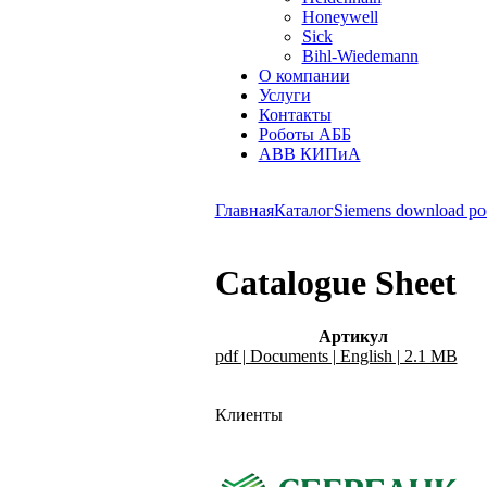
Honeywell
Sick
Bihl-Wiedemann
О компании
Услуги
Контакты
Роботы АББ
ABB КИПиА
Главная
Каталог
Siemens download po
Catalogue Sheet
Артикул
pdf | Documents | English | 2.1 MB
Клиенты