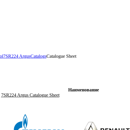
ol
7SR224 Argus
Catalogs
Catalogue Sheet
Наименование
7SR224 Argus Catalogue Sheet