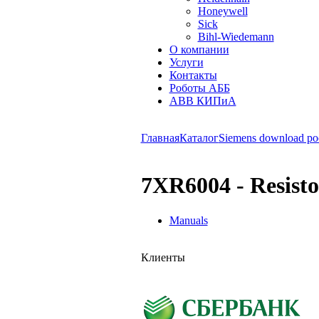
Honeywell
Sick
Bihl-Wiedemann
О компании
Услуги
Контакты
Роботы АББ
ABB КИПиА
Главная
Каталог
Siemens download po
7XR6004 - Resisto
Manuals
Клиенты