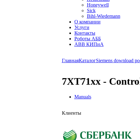
Honeywell
Sick
Bihl-Wiedemann
О компании
Услуги
Контакты
Роботы АББ
ABB КИПиА
Главная
Каталог
Siemens download po
7XT71xx - Control
Manuals
Клиенты