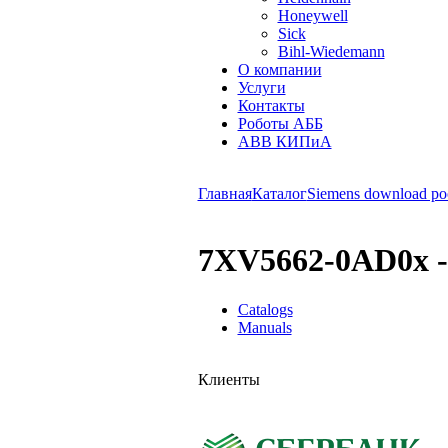
Honeywell
Sick
Bihl-Wiedemann
О компании
Услуги
Контакты
Роботы АББ
ABB КИПиА
Главная
Каталог
Siemens download po
7XV5662-0AD0x - 
Catalogs
Manuals
Клиенты