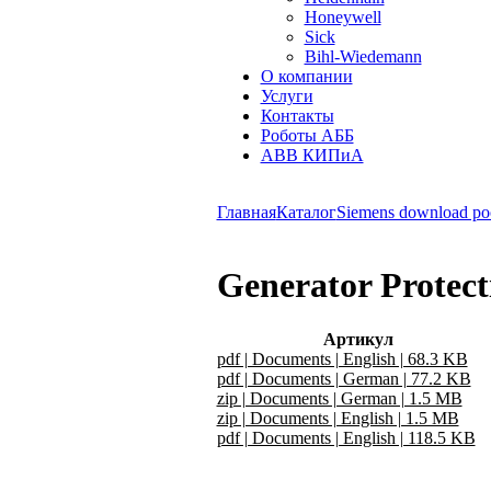
Honeywell
Sick
Bihl-Wiedemann
О компании
Услуги
Контакты
Роботы АББ
ABB КИПиА
Главная
Каталог
Siemens download po
Generator Protect
Артикул
pdf | Documents | English | 68.3 KB
pdf | Documents | German | 77.2 KB
zip | Documents | German | 1.5 MB
zip | Documents | English | 1.5 MB
pdf | Documents | English | 118.5 KB