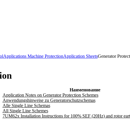
ol
Applications Machine Protection
Application Sheets
Generator Protect
ion
Наименование
Application Notes on Generator Protection Schemes
Anwendungshinweise zu Generatorschutzschemas
Alle Single Line Schemas
All Single Line Schemes
7UM62x Installation Instructions for 100% SEF (20Hz) and rotor eart