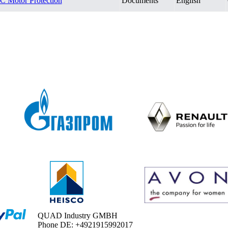
C Motor Protection
Documents
English
QUAD Industry GMBH
Phone DE: +4921915992017