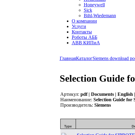
Honeywell
Sick
Bihl-Wiedemann
О компании
Услуги
Контакты
Роботы АББ
ABB КИПиА
Главная
Каталог
Siemens download po
Selection Guide 
Артикул:
pdf | Documents | English 
Наименование:
Selection Guide fo
Производитель:
Siemens
Type
De