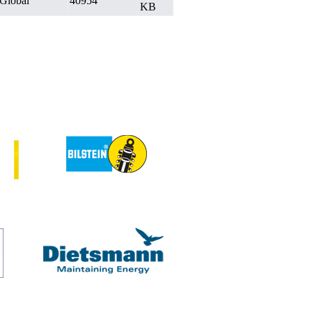
Global
40954
KB