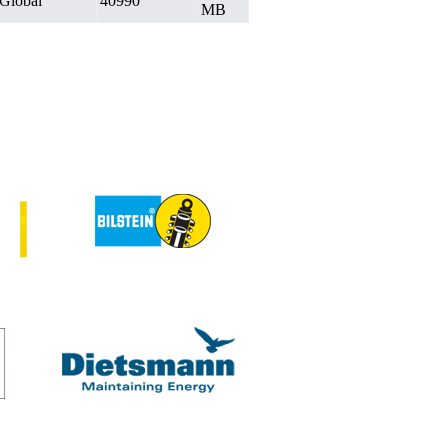
Global
40990
MB