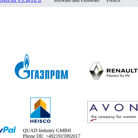
ivers for V3.34 FE fr
Software and Firmware
French
QUAD Industry GMBH
Phone DE: +4921915992017