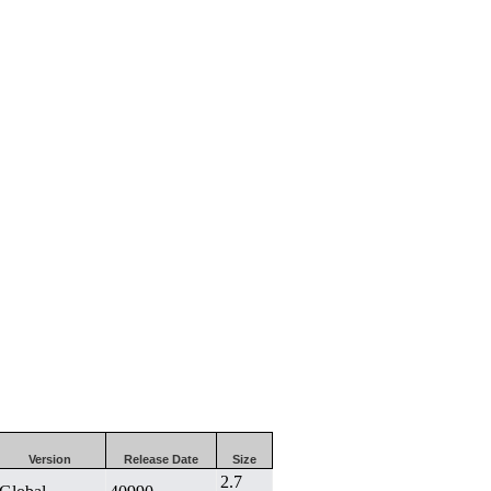
Version
Release Date
Size
2.7