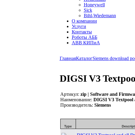
Honeywell
Sick
Bihl-Wiedemann
О компании
Услуги
Контакты
Роботы АББ
ABB КИПиА
Главная
Каталог
Siemens download po
DIGSI V3 Textpool
Артикул:
zip | Software and Firmwa
Наименование:
DIGSI V3 Textpool a
Производитель:
Siemens
Type
Descrip