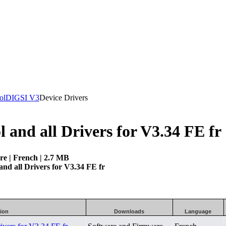
ol
DIGSI V3
Device Drivers
 and all Drivers for V3.34 FE fr
re | French | 2.7 MB
nd all Drivers for V3.34 FE fr
tion
Downloads
Language