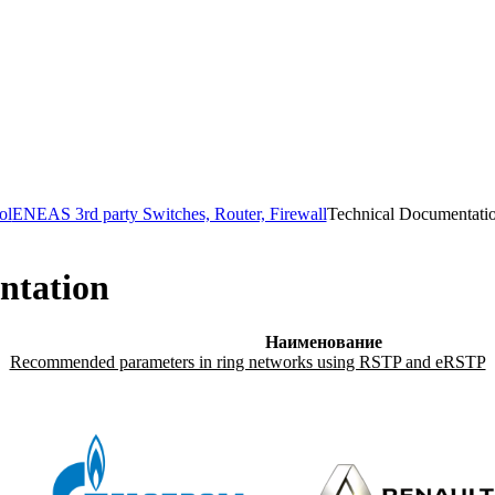
ol
ENEAS 3rd party Switches, Router, Firewall
Technical Documentati
ntation
Наименование
Recommended parameters in ring networks using RSTP and eRSTP