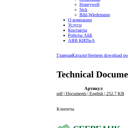
Honeywell
Sick
Bihl-Wiedemann
О компании
Услуги
Контакты
Роботы АББ
ABB КИПиА
Главная
Каталог
Siemens download po
Technical Docume
Артикул
pdf | Documents | English | 252.7 KB
Клиенты