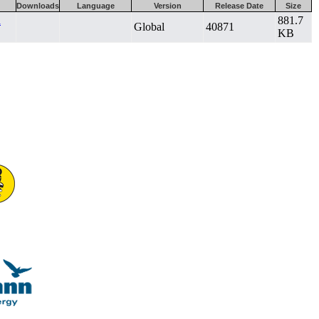
Downloads
Language
Version
Release Date
Size
a
881.7
Global
40871
KB