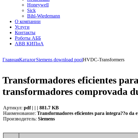
Honeywell
Sick
Bihl-Wiedemann
О компании
Услуги
Контакты
Роботы АББ
ABB КИПиА
Главная
Каталог
Siemens download pool
HVDC-Transformers
Transformadores eficientes para 
transformadores comprovada dur
Артикул:
pdf | | | 881.7 KB
Наименование:
Transformadores eficientes para integra??o da e
Производитель:
Siemens