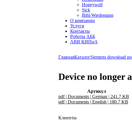
Honeywell
Sick
Bihl-Wiedemann
О компании
Услуги
Контакты
Роботы АББ
ABB КИПиА
Главная
Каталог
Siemens download po
Device no longer a
Артикул
pdf | Documents | German | 241.7 KB
pdf | Documents | English | 180.7 KB
Клиенты