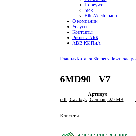
Honeywell
Sick
Bihl-Wiedemann
О компании
Услуги
Контакты
Роботы АББ
ABB КИПиА
Главная
Каталог
Siemens download po
6MD90 - V7
Артикул
pdf | Catalogs | German | 2.9 MB
Клиенты