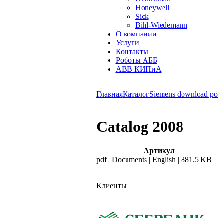
Honeywell
Sick
Bihl-Wiedemann
О компании
Услуги
Контакты
Роботы АББ
ABB КИПиА
Главная
Каталог
Siemens download po
Catalog 2008
Артикул
pdf | Documents | English | 881.5 KB
Клиенты