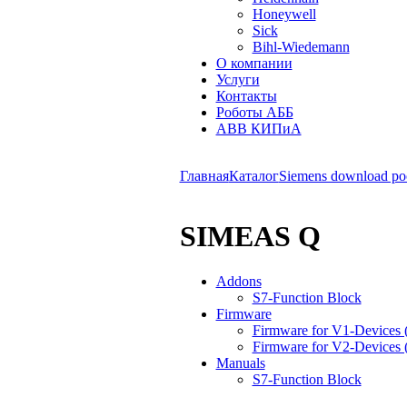
Honeywell
Sick
Bihl-Wiedemann
О компании
Услуги
Контакты
Роботы АББ
ABB КИПиА
Главная
Каталог
Siemens download po
SIMEAS Q
Addons
S7-Function Block
Firmware
Firmware for V1-Devices
Firmware for V2-Devices
Manuals
S7-Function Block