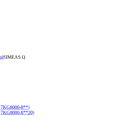
ol
SIMEAS Q
 (7KG8000-8**)
 (7KG8000-8**20)