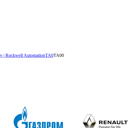
y | Rockwell Automation
TA0
TA00