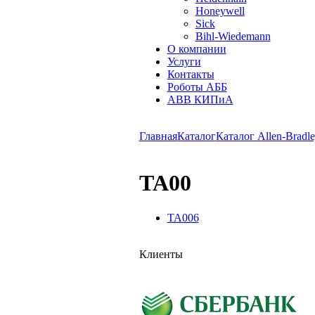
Honeywell
Sick
Bihl-Wiedemann
О компании
Услуги
Контакты
Роботы АББ
ABB КИПиА
Главная
Каталог
Каталог Allen-Bradle
TA00
TA006
Клиенты