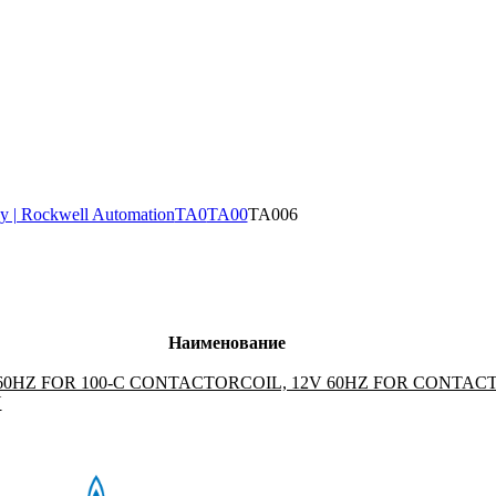
y | Rockwell Automation
TA0
TA00
TA006
Наименование
 60HZ FOR 100-C CONTACTORCOIL, 12V 60HZ FOR CONTAC
Y