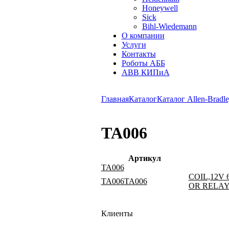
Honeywell
Sick
Bihl-Wiedemann
О компании
Услуги
Контакты
Роботы АББ
ABB КИПиА
Главная
Каталог
Каталог Allen-Bradle
TA006
Артикул
TA006
COIL,12V
TA006TA006
OR RELA
Клиенты