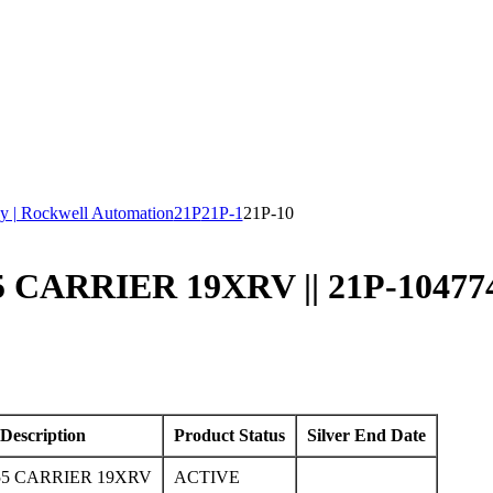
y | Rockwell Automation
21P
21P-1
21P-10
 CARRIER 19XRV || 21P-10477
Description
Product Status
Silver End Date
55 CARRIER 19XRV
ACTIVE