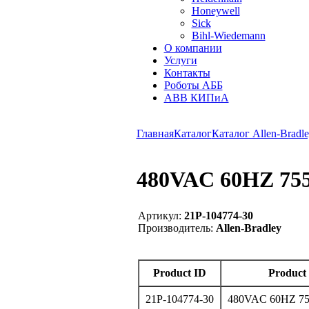
Honeywell
Sick
Bihl-Wiedemann
О компании
Услуги
Контакты
Роботы АББ
ABB КИПиА
Главная
Каталог
Каталог Allen-Bradle
480VAC 60HZ 755
Артикул:
21P-104774-30
Производитель:
Allen-Bradley
Product ID
Product 
21P-104774-30
480VAC 60HZ 7