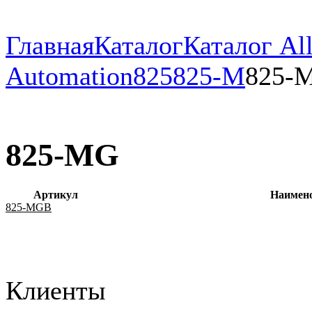
Главная
Каталог
Каталог All
Automation
825
825-M
825-
825-MG
Артикул
Наимен
825-MGB
Клиенты