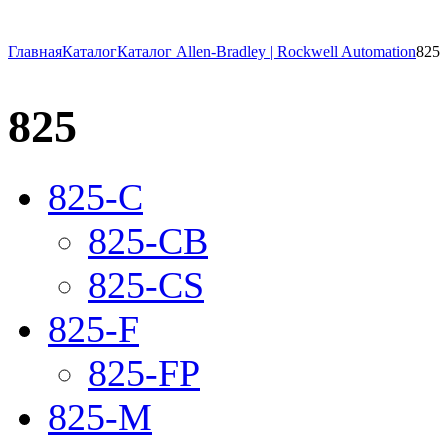
Главная
Каталог
Каталог Allen-Bradley | Rockwell Automation
825
825
825-C
825-CB
825-CS
825-F
825-FP
825-M