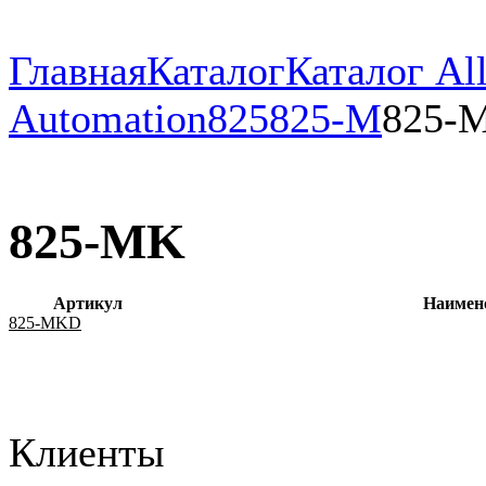
Главная
Каталог
Каталог All
Automation
825
825-M
825-
825-MK
Артикул
Наимен
825-MKD
Клиенты