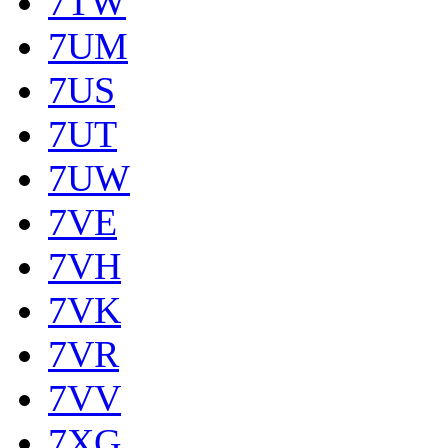
7TW
7UM
7US
7UT
7UW
7VE
7VH
7VK
7VR
7VV
7XG