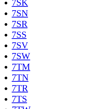
7SK
7SN
7SR
7SS
7SV
7SW
7TM
7TN
7TR
7TS