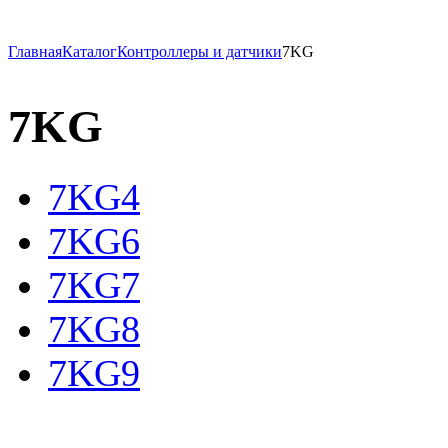
Главная
Каталог
Контроллеры и датчики
7KG
7KG
7KG4
7KG6
7KG7
7KG8
7KG9