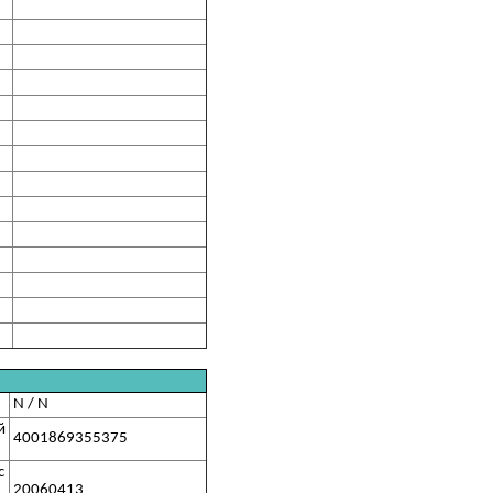
N / N
й
4001869355375
с
20060413