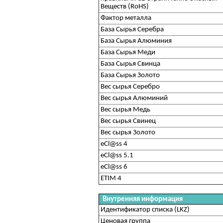
Веществ (RoHS)
Фактор металла
База Сырья Серебра
База Сырья Алюминия
База Сырья Меди
База Сырья Свинца
База Сырья Золото
Вес сырья Серебро
Вес сырья Алюминий
Вес сырья Медь
Вес сырья Свинец
Вес сырья Золото
eCl@ss 4
eCl@ss 5.1
eCl@ss 6
ETIM 4
Внутренняя информация
Идентификатор списка (LKZ)
Ценовая группа