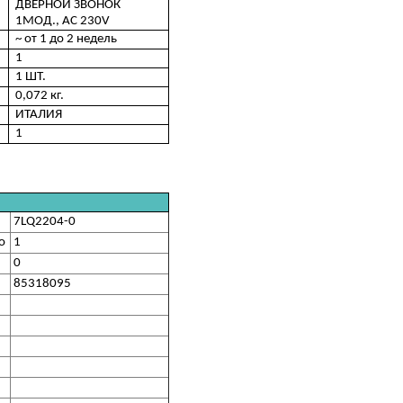
ДВЕРНОЙ ЗВОНОК
1МОД., AC 230V
~ от 1 до 2 недель
1
1 ШТ.
0,072 кг.
ИТАЛИЯ
1
7LQ2204-0
о
1
0
85318095