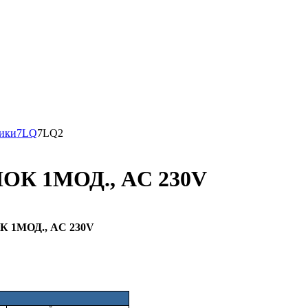
ики
7LQ
7LQ2
К 1МОД., AC 230V
 1МОД., AC 230V