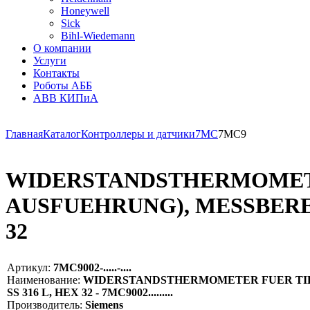
Honeywell
Sick
Bihl-Wiedemann
О компании
Услуги
Контакты
Роботы АББ
ABB КИПиА
Главная
Каталог
Контроллеры и датчики
7MC
7MC9
WIDERSTANDSTHERMOMET
AUSFUEHRUNG), MESSBEREIC
32
Артикул:
7MC9002-.....-....
Наименование:
WIDERSTANDSTHERMOMETER FUER TIEF
SS 316 L, HEX 32 - 7MC9002.........
Производитель:
Siemens