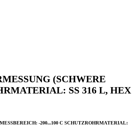
RMESSUNG (SCHWERE
RMATERIAL: SS 316 L, HEX
SBEREICH: -200...100 C SCHUTZROHRMATERIAL: