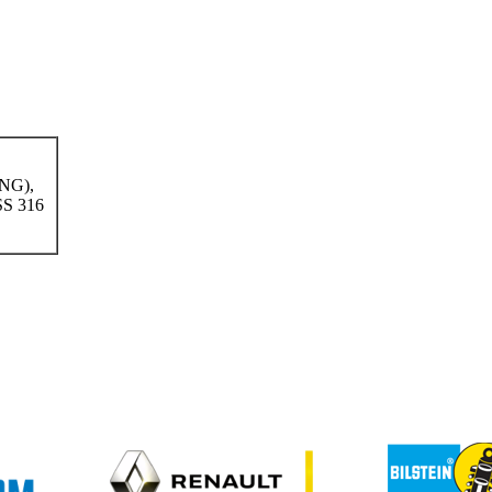
NG),
S 316