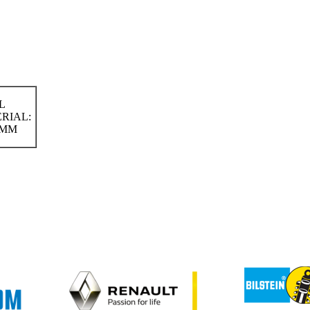
L
ERIAL:
5 MM