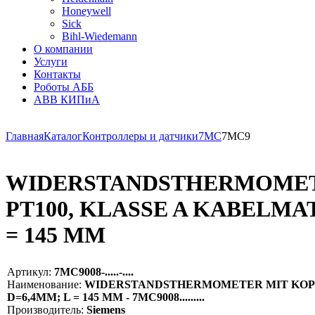
Honeywell
Sick
Bihl-Wiedemann
О компании
Услуги
Контакты
Роботы АББ
ABB КИПиА
Главная
Каталог
Контроллеры и датчики
7MC
7MC9
WIDERSTANDSTHERMOMETER
PT100, KLASSE A KABELMAT
= 145 MM
Артикул:
7MC9008-.....-....
Наименование:
WIDERSTANDSTHERMOMETER MIT KOPF UND
D=6,4MM; L = 145 MM - 7MC9008.........
Производитель:
Siemens