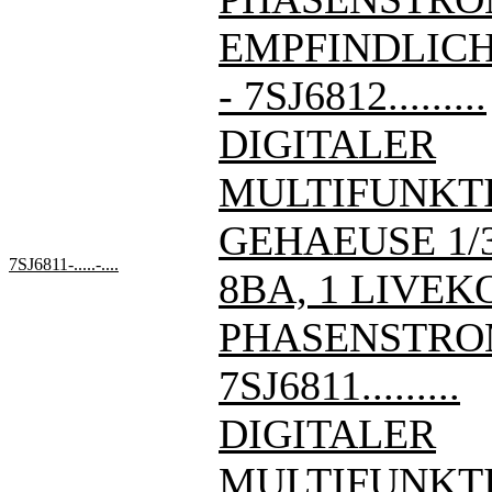
EMPFINDLIC
- 7SJ6812.........
DIGITALER
MULTIFUNKT
GEHAEUSE 1/3 
7SJ6811-.....-....
8BA, 1 LIVE
PHASENSTRO
7SJ6811.........
DIGITALER
MULTIFUNKT