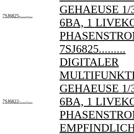
GEHAEUSE 1/3 
7SJ6825-.....-....
6BA, 1 LIVE
PHASENSTRO
7SJ6825.........
DIGITALER
MULTIFUNKT
GEHAEUSE 1/3 
6BA, 1 LIVE
7SJ6822-.....-....
PHASENSTRO
EMPFINDLIC