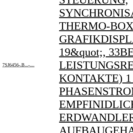
SYNCHRONIS
THERMO-BOX
GRAFIKDISPL
19&quot;, 33BE
LEISTUNGSREL
7SJ6456-.B...-....
KONTAKTE) 1
PHASENSTRO
EMPFINIDLIC
ERDWANDLE
AUFBAUGEHA