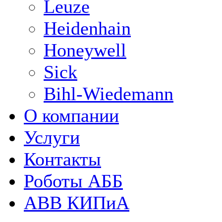
Leuze
Heidenhain
Honeywell
Sick
Bihl-Wiedemann
О компании
Услуги
Контакты
Роботы АББ
ABB КИПиА