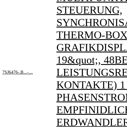
STEUERUNG,
SYNCHRONIS
THERMO-BOX
GRAFIKDISPL
19&quot;, 48BE
LEISTUNGSREL
7SJ6476-.B...-....
KONTAKTE) 1
PHASENSTRO
EMPFINIDLIC
ERDWANDLE