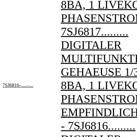
8BA, 1 LIVE
PHASENSTRO
7SJ6817.........
DIGITALER
MULTIFUNKT
GEHAEUSE 1/3 
8BA, 1 LIVE
7SJ6816-.....-....
PHASENSTRO
EMPFINDLIC
- 7SJ6816.........