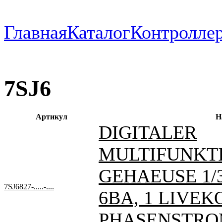
Главная
Каталог
Контроллер
7SJ6
Артикул
Н
DIGITALER
MULTIFUNKT
GEHAEUSE 1/3 
7SJ6827-.....-....
6BA, 1 LIVE
PHASENSTRO