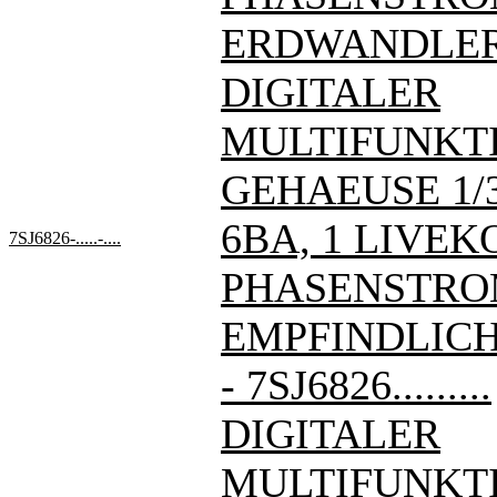
ERDWANDLER 1A 
DIGITALER
MULTIFUNKT
GEHAEUSE 1/3 
6BA, 1 LIVE
7SJ6826-.....-....
PHASENSTRO
EMPFINDLIC
- 7SJ6826.........
DIGITALER
MULTIFUNKT