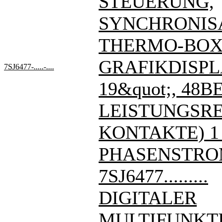
STEUERUNG,
SYNCHRONIS
THERMO-BOX
GRAFIKDISPL
7SJ6477-.....-....
19&quot;, 48BE
LEISTUNGSREL
KONTAKTE) 1
PHASENSTRO
7SJ6477.........
DIGITALER
MULTIFUNKT