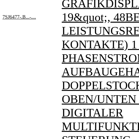
GRAFIKDISPL
19&quot;, 48BE
7SJ6477-.B...-....
LEISTUNGSREL
KONTAKTE) 1
PHASENSTRO
AUFBAUGEHA
DOPPELSTOC
OBEN/UNTEN - 7
DIGITALER
MULTIFUNKT