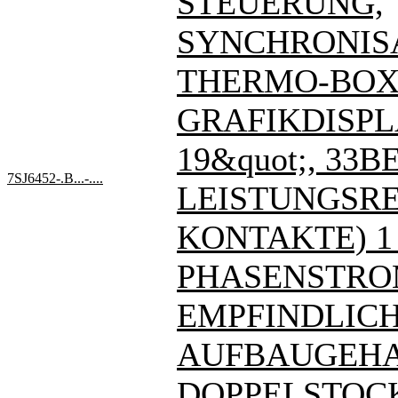
STEUERUNG,
SYNCHRONIS
THERMO-BOX
GRAFIKDISPL
19&quot;, 33BE
7SJ6452-.B...-....
LEISTUNGSREL
KONTAKTE) 1
PHASENSTRO
EMPFINDLIC
AUFBAUGEHA
DOPPELSTOC