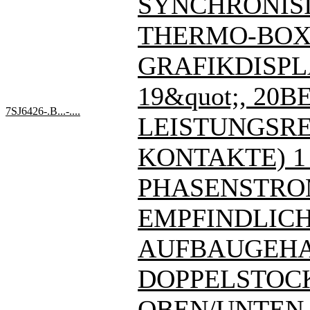
SYNCHRONIS
THERMO-BOX
GRAFIKDISPL
19&quot;, 20BE
7SJ6426-.B...-....
LEISTUNGSREL
KONTAKTE) 1
PHASENSTRO
EMPFINDLIC
AUFBAUGEHA
DOPPELSTOC
OBEN/UNTEN - 7