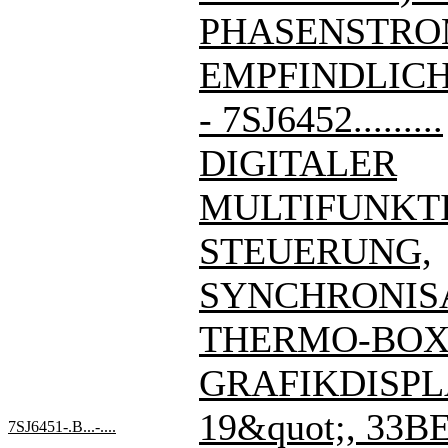
PHASENSTRO
EMPFINDLIC
- 7SJ6452.........
DIGITALER
MULTIFUNKT
STEUERUNG,
SYNCHRONIS
THERMO-BOX
GRAFIKDISPL
19&quot;, 33BE
7SJ6451-.B...-....