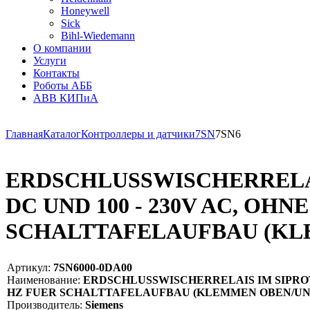
Honeywell
Sick
Bihl-Wiedemann
О компании
Услуги
Контакты
Роботы АББ
ABB КИПиА
Главная
Каталог
Контроллеры и датчики
7SN
7SN6
ERDSCHLUSSWISCHERRELAI
DC UND 100 - 230V AC, O
SCHALTTAFELAUFBAU (KL
Артикул:
7SN6000-0DA00
Наименование:
ERDSCHLUSSWISCHERRELAIS IM SIPROTE
HZ FUER SCHALTTAFELAUFBAU (KLEMMEN OBEN/UNTE
Производитель:
Siemens