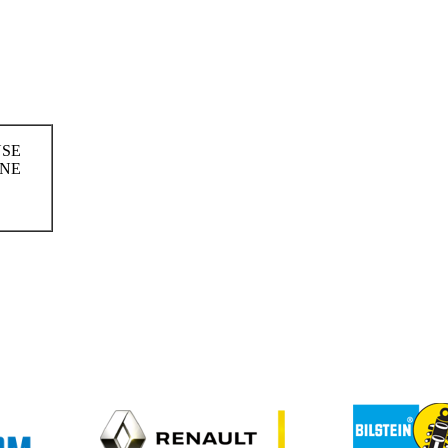
USE
HNE