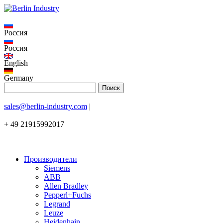
Россия
Россия
English
Germany
sales@berlin-industry.com
|
+ 49 21915992017
Производители
Siemens
ABB
Allen Bradley
Pepperl+Fuchs
Legrand
Leuze
Heidenhain