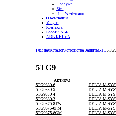
Honeywell
Sick
Bihl-Wiedemann
О компании
Услуги
Контакты
Роботы АББ
ABB КИПиА
Главная
Каталог
Устройства Защиты
5TG
5TG
5TG9
Артикул
5TG9880-6
DELTA M-SY
5TG9880-5
DELTA M-SY
5TG9880-4
DELTA M-SY
5TG9880-3
DELTA M-SY
5TG9875-8TW
DELTA M-SYS
5TG9875-8PM
DELTA M-SYS
5TG9875-8CM
DELTA M-SYS