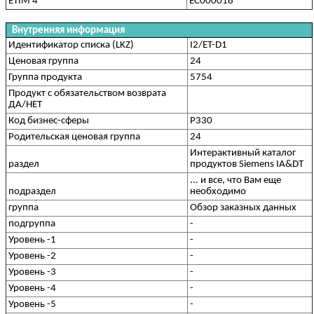
ETIM 4
EC000018
Внутренняя информация
Идентификатор списка (LKZ)
I2/ET-D1
Ценовая группа
24
Группа продукта
5754
Продукт с обязательством возврата
ДА/НЕТ
Код бизнес-сферы
P330
Родительская ценовая группа
24
Интерактивный каталог
раздел
продуктов Siemens IA&DT
... и все, что Вам еще
подраздел
необходимо
группа
Обзор заказных данных
подгруппа
-
Уровень -1
-
Уровень -2
-
Уровень -3
-
Уровень -4
-
Уровень -5
-