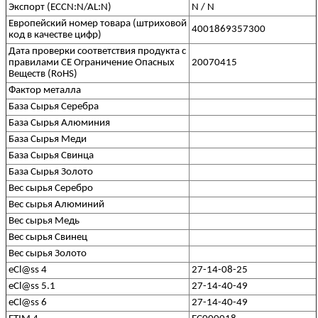
Экспорт (ECCN:N/AL:N)
N / N
Европейский номер товара (штриховой
4001869357300
код в качестве цифр)
Дата проверки соответствия продукта с
правилами CE Ограничение Опасных
20070415
Веществ (RoHS)
Фактор металла
База Сырья Серебра
База Сырья Алюминия
База Сырья Меди
База Сырья Свинца
База Сырья Золото
Вес сырья Серебро
Вес сырья Алюминий
Вес сырья Медь
Вес сырья Свинец
Вес сырья Золото
eCl@ss 4
27-14-08-25
eCl@ss 5.1
27-14-40-49
eCl@ss 6
27-14-40-49