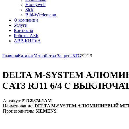
Honeywell
Sick
Bihl-Wiedemann
О компании
Услуги
Контакты
Роботы АББ
ABB КИПиА
Главная
Каталог
Устройства Защиты
5TG
5TG9
DELTA M-SYSTEM АЛЮМИ
CAT3 RJ11 6/4 С ВЫКЛЮЧ
Артикул:
5TG9874-1AM
Наименование:
DELTA M-SYSTEM АЛЮМИНИЕВЫЙ МЕТА
Производитель:
SIEMENS