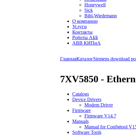
Honeywell
Sick
Bihl-Wiedemann
О компании
Услуги
Контакты
Роботы АББ
ABB КИПиА
Главная
Каталог
Siemens download po
7XV5850 - Etherne
Catalogs
Device Drivers
Modem Driver
Firmware
Firmware V14.7
Manuals
Manual for Configtool V1
Software Tools