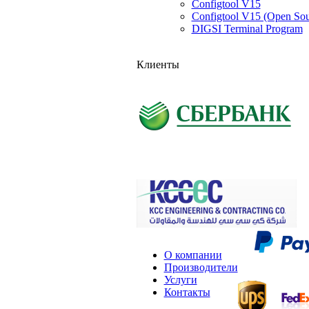
Configtool V15
Configtool V15 (Open Sou
DIGSI Terminal Program
Клиенты
О компании
Производители
Услуги
Контакты