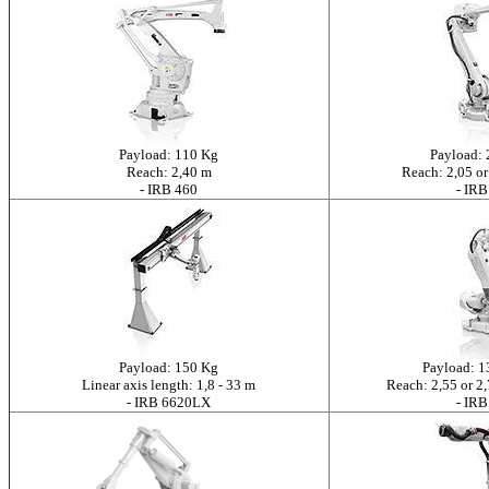
Payload: 110 Kg
Payload: 
Reach: 2,40 m
Reach: 2,05 or
- IRB 460
- IRB
Payload: 150 Kg
Payload: 1
Linear axis length: 1,8 - 33 m
Reach: 2,55 or 2,
- IRB 6620LX
- IRB