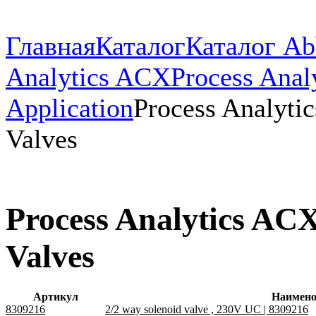
Главная
Каталог
Каталог Ab
Analytics ACX
Process Anal
Application
Process Analyti
Valves
Process Analytics ACX
Valves
Артикул
Наимено
8309216
2/2 way solenoid valve , 230V UC | 8309216